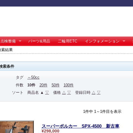
点検整備
パーツ&用品
二輪用ETC
インフォメーション
の検索結果
検索条件
タグ
～50cc
件数
10件
20件
50件
100件
ソート
商品名 ▲
▽
価格
△
▽
登録日時
△
▽
1件中 1～1件目を表示
スーパーポルカー SPX-4500 新古車
¥298,000