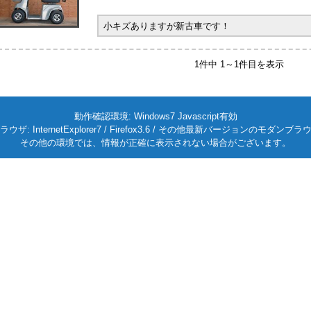
小キズありますが新古車です！
1件中 1～1件目を表示
動作確認環境: Windows7 Javascript有効
ラウザ: InternetExplorer7 / Firefox3.6 / その他最新バージョンのモダンブラ
その他の環境では、情報が正確に表示されない場合がございます。