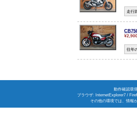
走行
CB75
¥2,90
往年
動作確認環境: W
ブラウザ: InternetExplorer7
その他の環境では、情報