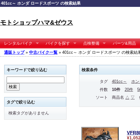
401cc～ ホンダ ロードスポーツ の検索結果
モトショップハマ&ゼウス
レンタルバイク
バイクを探す
点検整備
パーツ&用品
通販トップ
»
中古バイク一覧
» 401cc～ ホンダ ロードスポーツ の検索結
キーワードで絞り込む
検索条件
タグ
401cc～
ホン
件数
10件
20件
ソート
商品名
△
▽
タグで絞り込む
検索タグがありません
VFR
¥1,05