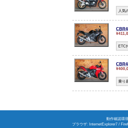
人気の
CBR
¥411,
ET
CBR4
¥400,
乗り
動作確認環境: W
ブラウザ: InternetExplorer7