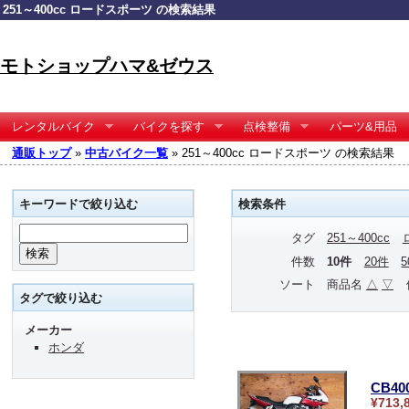
251～400cc ロードスポーツ の検索結果
モトショップハマ&ゼウス
レンタルバイク
バイクを探す
点検整備
パーツ&用品
通販トップ
»
中古バイク一覧
» 251～400cc ロードスポーツ の検索結果
キーワードで絞り込む
検索条件
タグ
251～400cc
件数
10件
20件
ソート
商品名
△
▽
タグで絞り込む
メーカー
ホンダ
CB4
¥713,