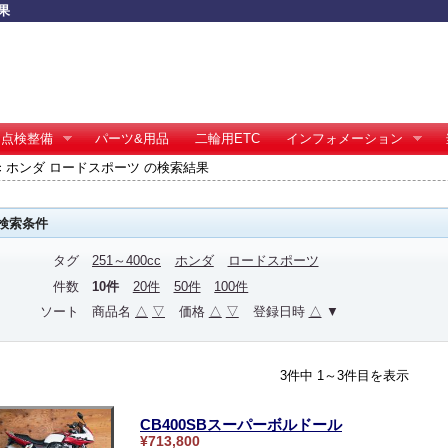
果
点検整備
パーツ&用品
二輪用ETC
インフォメーション
0cc ホンダ ロードスポーツ の検索結果
検索条件
タグ
251～400cc
ホンダ
ロードスポーツ
件数
10件
20件
50件
100件
ソート
商品名
△
▽
価格
△
▽
登録日時
△
▼
3件中 1～3件目を表示
CB400SBスーパーボルドール
¥713,800