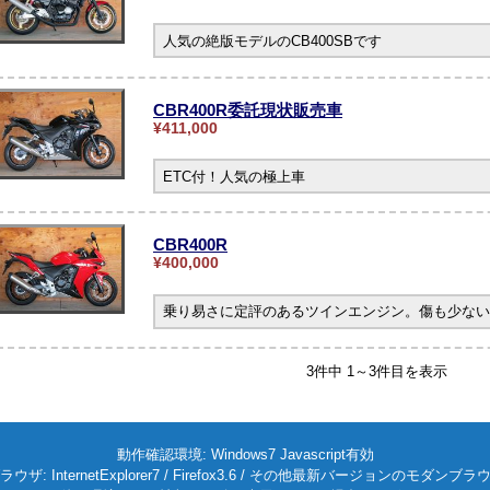
人気の絶版モデルのCB400SBです
CBR400R委託現状販売車
¥411,000
ETC付！人気の極上車
CBR400R
¥400,000
乗り易さに定評のあるツインエンジン。傷も少ない
3件中 1～3件目を表示
動作確認環境: Windows7 Javascript有効
ラウザ: InternetExplorer7 / Firefox3.6 / その他最新バージョンのモダンブラ