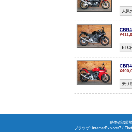
人気の
CBR
¥411,
ET
CBR4
¥400,
乗り
動作確認環境: W
ブラウザ: InternetExplorer7