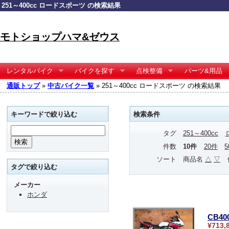
251～400cc ロードスポーツ の検索結果
モトショップハマ&ゼウス
レンタルバイク
バイクを探す
点検整備
パーツ&用品
通販トップ
»
中古バイク一覧
» 251～400cc ロードスポーツ の検索結果
キーワードで絞り込む
検索条件
タグ
251～400cc
件数
10件
20件
ソート
商品名
△
▽
タグで絞り込む
メーカー
ホンダ
CB4
¥713,