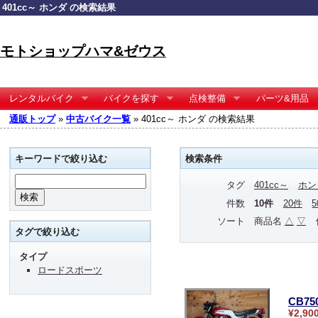
401cc～ ホンダ の検索結果
モトショップハマ&ゼウス
レンタルバイク
バイクを探す
点検整備
パーツ&用品
通販トップ
»
中古バイク一覧
» 401cc～ ホンダ の検索結果
キーワードで絞り込む
検索条件
タグ
401cc～
ホン
件数
10件
20件
ソート
商品名
△
▽
タグで絞り込む
タイプ
ロードスポーツ
CB75
¥2,90