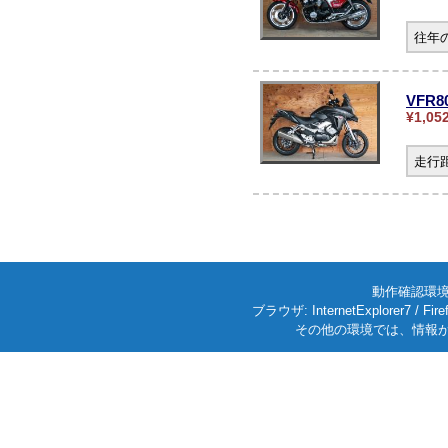
往年
VFR
¥1,05
走行
動作確認環境: W
ブラウザ: InternetExplorer7
その他の環境では、情報