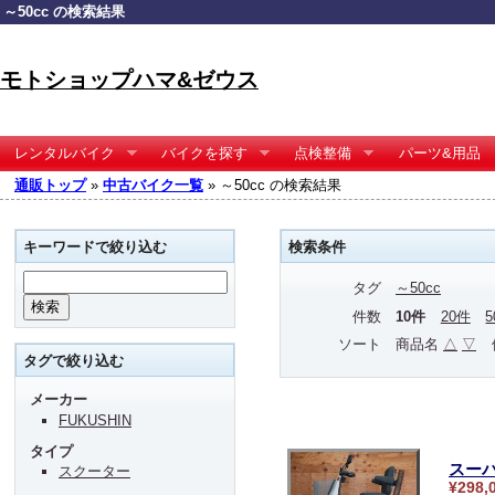
～50cc の検索結果
モトショップハマ&ゼウス
レンタルバイク
バイクを探す
点検整備
パーツ&用品
通販トップ
»
中古バイク一覧
» ～50cc の検索結果
キーワードで絞り込む
検索条件
タグ
～50cc
件数
10件
20件
ソート
商品名
△
▽
タグで絞り込む
メーカー
FUKUSHIN
タイプ
スーパ
スクーター
¥298,