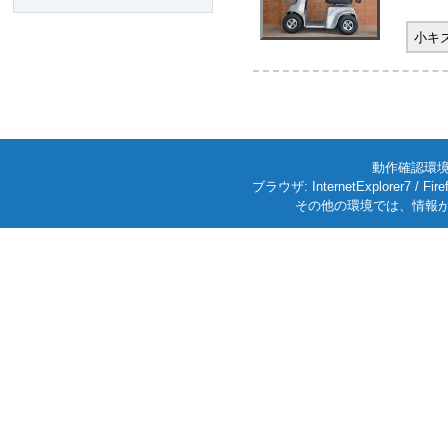
小キ
動作確認環境: W
ブラウザ: InternetExplorer7
その他の環境では、情報